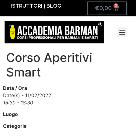
ISTRUTTORI
|
BLOG
0
€
0,00
Calendario Corsi
Appuntamento Telefonico G
Corso Aperitivi
Smart
Data / Ora
Date(s) - 11/02/2022
15:30 - 18:30
Luogo
Categorie