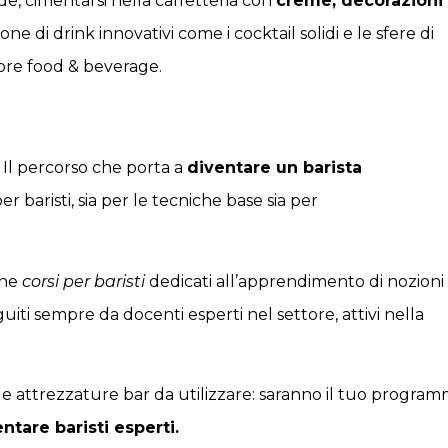
nde, cimentarsi nella caffetteria con
creme, decorazioni
e di drink innovativi come i cocktail solidi e le sfere di
tore food & beverage.
 Il percorso che porta a
diventare un barista
 baristi, sia per le tecniche base sia per
one
corsi per baristi
dedicati all’apprendimento di nozioni
uiti sempre da docenti esperti nel settore, attivi nella
lle attrezzature bar da utilizzare: saranno il tuo progra
ntare baristi esperti.