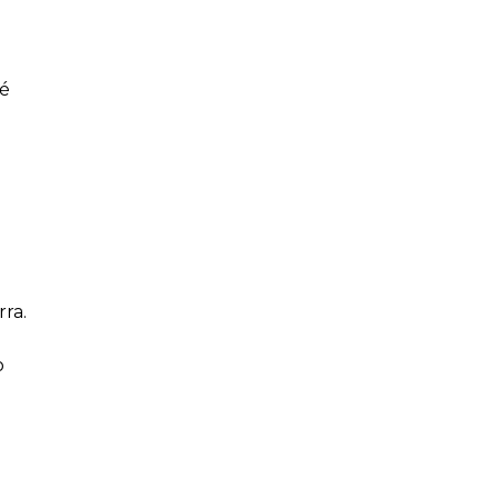
hé
rra.
o