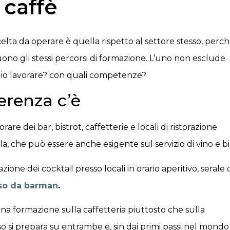
 caffè
celta da operare è quella rispetto al settore stesso, perc
uono gli stessi percorsi di formazione. L’uno non esclude
oglio lavorare? con quali competenze?
erenza c’è
rare dei bar, bistrot, caffetterie e locali di ristorazione
a, che può essere anche esigente sul servizio di vino e bi
ione dei cocktail presso locali in orario aperitivo, serale 
so da barman
.
una formazione sulla caffetteria piuttosto che sulla
so si prepara su entrambe e, sin dai primi passi nel mondo