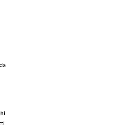
 da
chi
ti