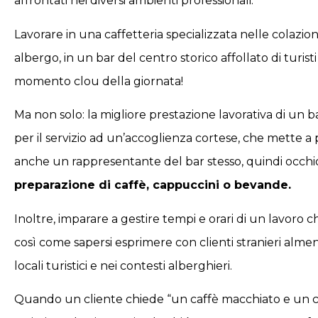
affrontati nei diversi ambienti professionali.
Lavorare in una caffetteria specializzata nelle colazi
albergo, in un bar del centro storico affollato di turist
momento clou della giornata!
Ma non solo: la migliore prestazione lavorativa di un b
per il servizio ad un’accoglienza cortese, che mette a 
anche un rappresentante del bar stesso, quindi occh
preparazione di caffè, cappuccini o bevande.
Inoltre, imparare a gestire tempi e orari di un lavor
così come sapersi esprimere con clienti stranieri almen
locali turistici e nei contesti alberghieri.
Quando un cliente chiede “un caffè macchiato e un cap